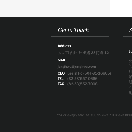
Get in Touch
S
Address
J
大邱市 西区 坪里路 33街道 12
MAIL
junghwa@junghwa.com
CEO
Lee In Ho (504-81-16605)
TEL
(82-53)557-0666
FAX
(82-53)552-7008
COPYRIGHT(C) 2001-2013 JUNG HWA ALL RIGHT RES