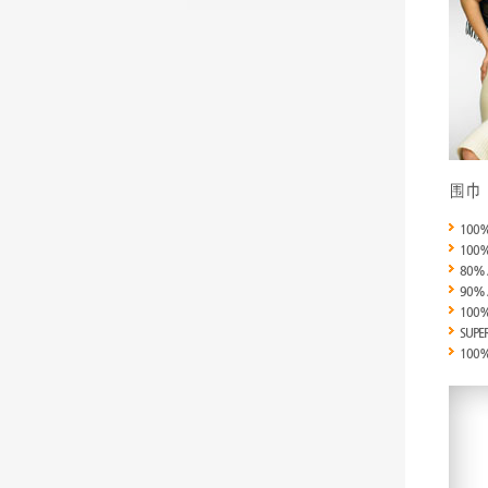
100
100
80% 
90% 
100%
SUPE
100% 