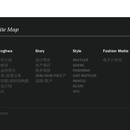
ite Map
unghwa
Story
Style
Fashion Media
公司介绍
设计理念
MUFFLER
电子介绍书
问候语
生产项目
SHAWL
社会的责任
技术现状
PASHMINA
沿革/发展沿革
OEM/ODM/PB生产
KNIT MUFFLER
组织图/组织结构图
品牌/客户
MANTLE
企业介绍
SCARF
地点
ACC
ERVED.