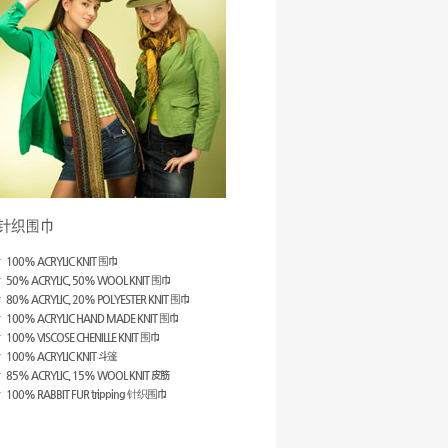
100% ACRYLIC KNIT 围巾
50% ACRYLIC, 50% WOOL KNIT 围巾
80% ACRYLIC, 20% POLYESTER KNIT 围巾
100% ACRYLIC HAND MADE KNIT 围巾
100% VISCOSE CHENILLE KNIT 围巾
100% ACRYLIC KNIT 斗篷
85% ACRYLIC, 15% WOOL KNIT 皮筋
100% RABBIT FUR tripping 针织围巾