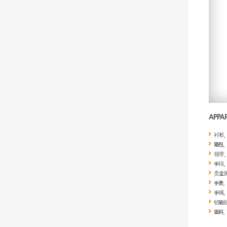
衬衫
箱包
领带
手绢
贵金
手表
手镯
钥匙
面料