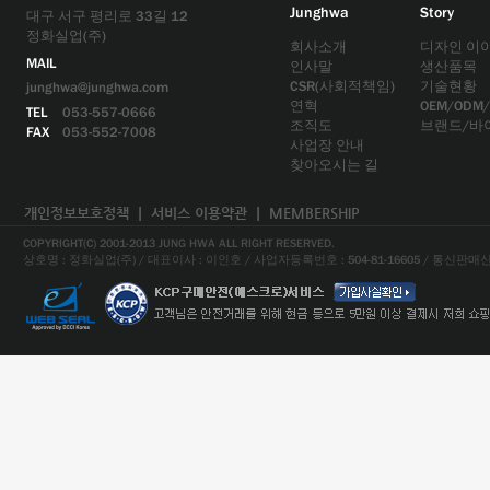
Junghwa
Story
대구 서구 평리로 33길 12
정화실업(주)
회사소개
디자인 이
MAIL
인사말
생산품목
CSR(사회적책임)
기술현황
junghwa@junghwa.com
연혁
OEM/ODM
TEL
053-557-0666
조직도
브랜드/바
FAX
053-552-7008
사업장 안내
찾아오시는 길
개인정보보호정책
ㅣ
서비스 이용약관
ㅣ
MEMBERSHIP
COPYRIGHT(C) 2001-2013 JUNG HWA ALL RIGHT RESERVED.
상호명 : 정화실업(주) / 대표이사 : 이인호 / 사업자등록번호 : 504-81-16605 / 통신판매신