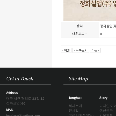
출처
정화실업(주
다운로드수
0
Get in Touch
Site Map
Address
Junghwa
Story
대구 서구 평리로 33길 12
정화실업(주)
회사소개
디자인 이
MAIL
인사말
생산품목
CSR(사회적책임)
기술현황
junghwa@junghwa.com