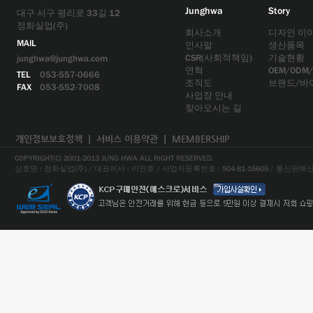
Junghwa
Story
대구 서구 평리로 33길 12
정화실업(주)
회사소개
디자인 이
MAIL
인사말
생산품목
CSR(사회적책임)
기술현황
junghwa@junghwa.com
연혁
OEM/ODM
TEL
053-557-0666
조직도
브랜드/바
FAX
053-552-7008
사업장 안내
찾아오시는 길
개인정보보호정책
ㅣ
서비스 이용약관
ㅣ
MEMBERSHIP
COPYRIGHT(C) 2001-2013 JUNG HWA ALL RIGHT RESERVED.
상호명 : 정화실업(주) / 대표이사 : 이인호 / 사업자등록번호 : 504-81-16605 / 통신판매신